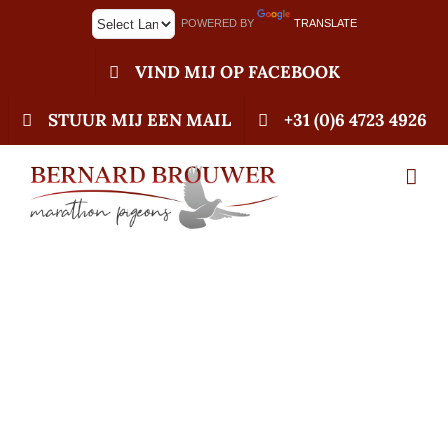
Ga
POWERED BY
TRANSLATE
naar
inhoud
VIND MIJ OP FACEBOOK
STUUR MIJ EEN MAIL
+31 (0)6 4723 4926
Begin laatste
veiling bij
Pigeoncom