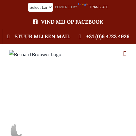
Ga
POWERED BY
TRANSLATE
naar
inhoud
VIND MIJ OP FACEBOOK
STUUR MIJ EEN MAIL
+31 (0)6 4723 4926
03-04-2020
Onderhoud site