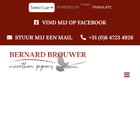
Ga
POWERED BY
TRANSLATE
naar
inhoud
VIND MIJ OP FACEBOOK
STUUR MIJ EEN MAIL
+31 (0)6 4723 4926
27-10-2021
Reportage De Duif