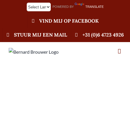
Ga
POWERED BY
TRANSLATE
naar
inhoud
VIND MIJ OP FACEBOOK
STUUR MIJ EEN MAIL
+31 (0)6 4723 4926
27-04-2020 België &
Frankrijk
versoepelen