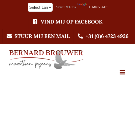
Ga
POWERED BY
TRANSLATE
naar
inhoud
VIND MIJ OP FACEBOOK
STUUR MIJ EEN MAIL
+31 (0)6 4723 4926
27-02-2021 Duiven
gekoppeld ( Update