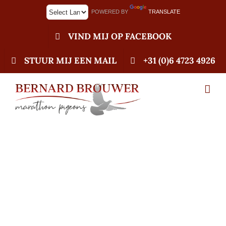
Ga
POWERED BY
TRANSLATE
naar
inhoud
VIND MIJ OP FACEBOOK
STUUR MIJ EEN MAIL
+31 (0)6 4723 4926
19-01-2022 Start
veiling Pigeoncom