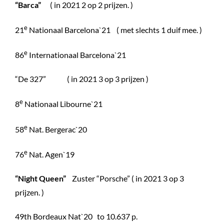
“Barca”
( in 2021 2 op 2 prijzen. )
e
21
Nationaal Barcelona`21 ( met slechts 1 duif mee. )
e
86
Internationaal Barcelona`21
“De 327” ( in 2021 3 op 3 prijzen )
e
8
Nationaal Libourne`21
e
58
Nat. Bergerac`20
e
76
Nat. Agen`19
“Night Queen”
Zuster “Porsche” ( in 2021 3 op 3
prijzen. )
49th Bordeaux Nat`20 to 10.637 p.