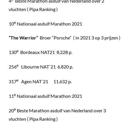
4
Beste Marathon asduif van Nederland over 2
vluchten ( Pipa Ranking )
e
10
Nationaal asduif Marathon 2021
“The Warrior”
Broer “Porsche” ( in 2021 3 op 3 prijzen )
e
130
Bordeaux NAT21 8.228 p.
e
256
Libourne NAT`21 6.820 p.
e
317
Agen NAT`21 11.632 p.
e
11
Nationaal asduif Marathon 2021
e
20
Beste Marathon asduif van Nederland over 3
vluchten ( Pipa Ranking )