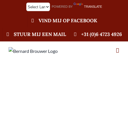
Ga
POWERED BY
TRANSLATE
naar
inhoud
VIND MIJ OP FACEBOOK
STUUR MIJ EEN MAIL
+31 (0)6 4723 4926
12-06-26 Marathon
seizoen in volle
gang