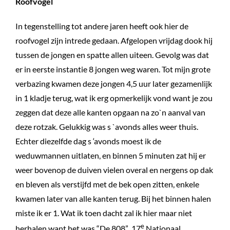
Roofvogel
In tegenstelling tot andere jaren heeft ook hier de
roofvogel zijn intrede gedaan. Afgelopen vrijdag dook hij
tussen de jongen en spatte allen uiteen. Gevolg was dat
er in eerste instantie 8 jongen weg waren. Tot mijn grote
verbazing kwamen deze jongen 4,5 uur later gezamenlijk
in 1 kladje terug, wat ik erg opmerkelijk vond want je zou
zeggen dat deze alle kanten opgaan na zo`n aanval van
deze rotzak. Gelukkig was s `avonds alles weer thuis.
Echter diezelfde dag s ‘avonds moest ik de
weduwmannen uitlaten, en binnen 5 minuten zat hij er
weer bovenop de duiven vielen overal en nergens op dak
en bleven als verstijfd met de bek open zitten, enkele
kwamen later van alle kanten terug. Bij het binnen halen
miste ik er 1. Wat ik toen dacht zal ik hier maar niet
e
herhalen want het was “De 808” 17
Nationaal