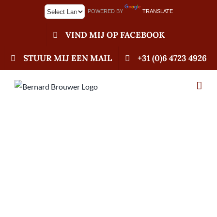
Ga
POWERED BY
TRANSLATE
naar
inhoud
VIND MIJ OP FACEBOOK
STUUR MIJ EEN MAIL
+31 (0)6 4723 4926
08-05-26 Start
seizoen 2026