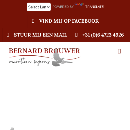
Ga
POWERED BY
TRANSLATE
naar
inhoud
VIND MIJ OP FACEBOOK
STUUR MIJ EEN MAIL
+31 (0)6 4723 4926
06-10-2025 Verkoop