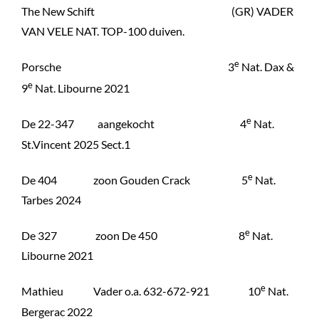
The New Schift (GR) VADER
VAN VELE NAT. TOP-100 duiven.
e
Porsche 3
Nat. Dax &
e
9
Nat. Libourne 2021
e
De 22-347 aangekocht 4
Nat.
St.Vincent 2025 Sect.1
e
De 404 zoon Gouden Crack 5
Nat.
Tarbes 2024
e
De 327 zoon De 450 8
Nat.
Libourne 2021
e
Mathieu Vader o.a. 632-672-921 10
Nat.
Bergerac 2022