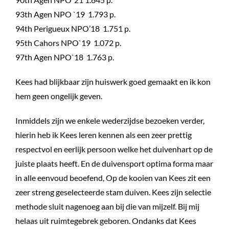
93th Agen NPO `19 1.793 p.
94th Perigueux NPO’18 1.751 p.
95th Cahors NPO`19 1.072 p.
97th Agen NPO`18 1.763 p.
Kees had blijkbaar zijn huiswerk goed gemaakt en ik kon
hem geen ongelijk geven.
Inmiddels zijn we enkele wederzijdse bezoeken verder,
hierin heb ik Kees leren kennen als een zeer prettig
respectvol en eerlijk persoon welke het duivenhart op de
juiste plaats heeft. En de duivensport optima forma maar
in alle eenvoud beoefend, Op de kooien van Kees zit een
zeer streng geselecteerde stam duiven. Kees zijn selectie
methode sluit nagenoeg aan bij die van mijzelf. Bij mij
helaas uit ruimtegebrek geboren. Ondanks dat Kees