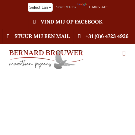
Ga
POWERED BY
TRANSLATE
naar
inhoud
VIND MIJ OP FACEBOOK
STUUR MIJ EEN MAIL
+31 (0)6 4723 4926
06-10-2022 Nieuwe
aanwinst