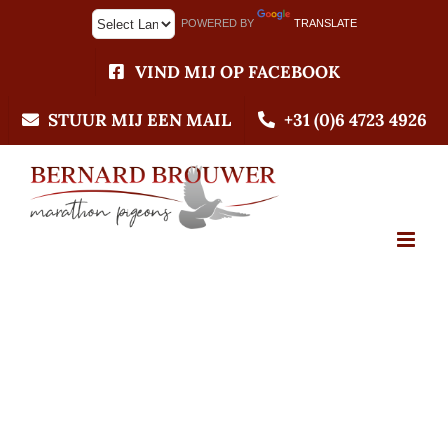
Ga
POWERED BY
TRANSLATE
naar
inhoud
VIND MIJ OP FACEBOOK
STUUR MIJ EEN MAIL
+31 (0)6 4723 4926
06-06-2023
Voorbereiding