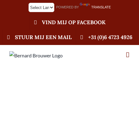
Ga
POWERED BY
TRANSLATE
naar
inhoud
VIND MIJ OP FACEBOOK
STUUR MIJ EEN MAIL
+31 (0)6 4723 4926
05-02-2023 Verkoop
Pigeoncom