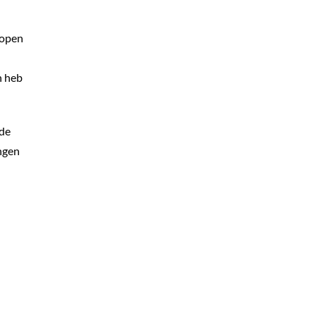
lopen
n heb
 de
ingen