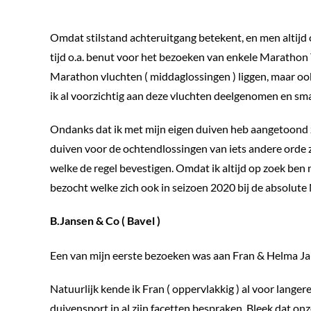
Omdat stilstand achteruitgang betekent, en men altijd 
tijd o.a. benut voor het bezoeken van enkele Marathon
Marathon vluchten ( middaglossingen ) liggen, maar ook
ik al voorzichtig aan deze vluchten deelgenomen en sm
Ondanks dat ik met mijn eigen duiven heb aangetoond 
duiven voor de ochtendlossingen van iets andere orde zi
welke de regel bevestigen. Omdat ik altijd op zoek ben n
bezocht welke zich ook in seizoen 2020 bij de absolut
B.Jansen & Co ( Bavel )
Een van mijn eerste bezoeken was aan Fran & Helma Ja
Natuurlijk kende ik Fran ( oppervlakkig ) al voor langere
duivensport in al zijn facetten bespraken. Bleek dat o