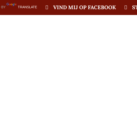
VIND MIJ OP FACEBOOK
S
 BY
TRANSLATE
kbezoeken