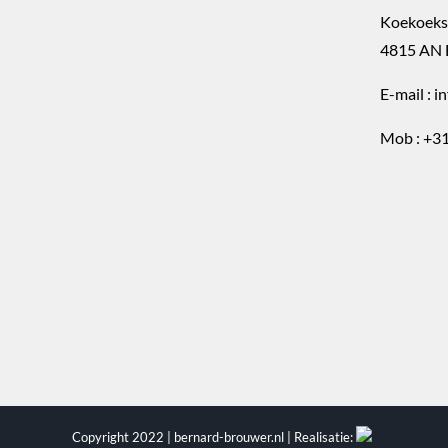
Koekoeks
4815 AN 
E-mail :
i
Mob :
+31
Copyright 2022 | bernard-brouwer.nl | Realisatie: