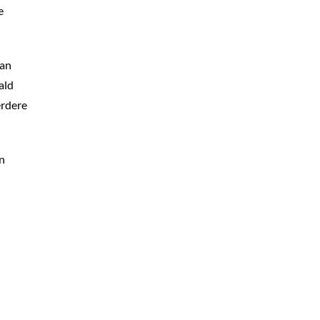
e
van
ald
erdere
an