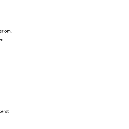
der om.
en
kerst