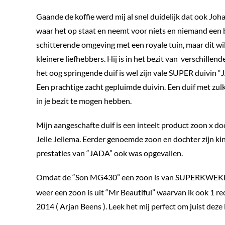
Gaande de koffie werd mij al snel duidelijk dat ook Joha
waar het op staat en neemt voor niets en niemand een 
schitterende omgeving met een royale tuin, maar dit wi
kleinere liefhebbers. Hij is in het bezit van verschil
het oog springende duif is wel zijn vale SUPER duivin
Een prachtige zacht gepluimde duivin. Een duif met zulke
in je bezit te mogen hebben.
Mijn aangeschafte duif is een inteelt product zoon x 
Jelle Jellema. Eerder genoemde zoon en dochter zijn k
prestaties van “JADA” ook was opgevallen.
Omdat de “Son MG430” een zoon is van SUPERKWEKER MG
weer een zoon is uit “Mr Beautiful” waarvan ik ook 1 re
2014 ( Arjan Beens ). Leek het mij perfect om juist deze 