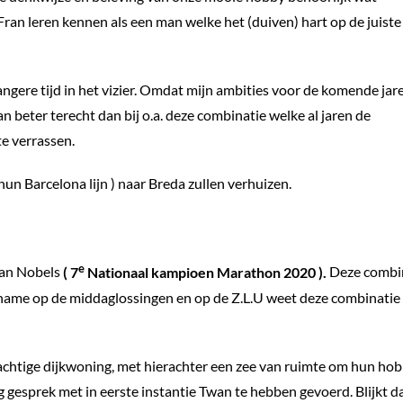
Fran leren kennen als een man welke het (duiven) hart op de juiste
langere tijd in het vizier. Omdat mijn ambities voor de komende jar
an beter terecht dan bij o.a. deze combinatie welke al jaren de
e verrassen.
un Barcelona lijn ) naar Breda zullen verhuizen.
e
wan Nobels
( 7
Nationaal kampioen Marathon 2020 ).
Deze combi
t name op de middaglossingen en op de Z.L.U weet deze combinatie
chtige dijkwoning, met hierachter een zee van ruimte om hun ho
 gesprek met in eerste instantie Twan te hebben gevoerd. Blijkt da