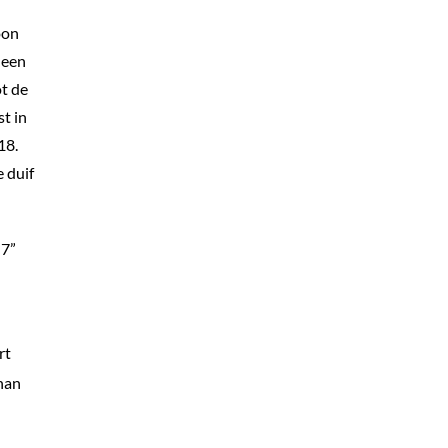
oon
 een
ot de
t in
18.
e duif
 7”
rt
nan