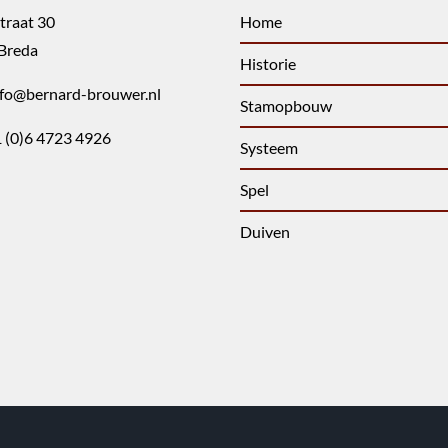
traat 30
Home
Breda
Historie
nfo@bernard-brouwer.nl
Stamopbouw
 (0)6 4723 4926
Systeem
Spel
Duiven