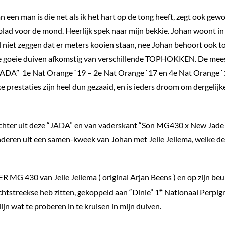
n een man is die net als ik het hart op de tong heeft, zegt ook gew
blad voor de mond. Heerlijk spek naar mijn bekkie. Johan woont in
l niet zeggen dat er meters kooien staan, nee Johan behoort ook t
lende goeie duiven afkomstig van verschillende TOPHOKKEN. De mees
 “JADA” 1e Nat Orange `19 – 2e Nat Orange `17 en 4e Nat Orange `
 prestaties zijn heel dun gezaaid, en is ieders droom om dergelijk
dochter uit deze “JADA” en van vaderskant “Son MG430 x New Jade
inderen uit een samen-kweek van Johan met Jelle Jellema, welke de
 430 van Jelle Jellema ( original Arjan Beens ) en op zijn beu
e
chtstreekse heb zitten, gekoppeld aan “Dinie” 1
Nationaal Perpig
lijn wat te proberen in te kruisen in mijn duiven.