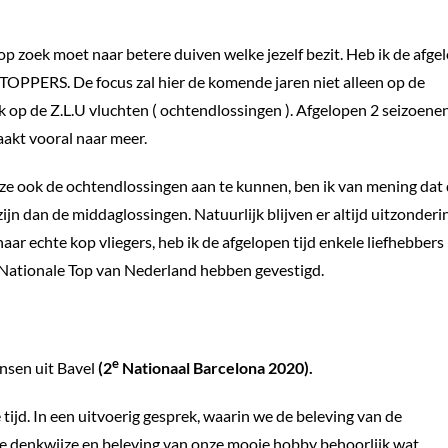
op zoek moet naar betere duiven welke jezelf bezit. Heb ik de afge
 TOPPERS. De focus zal hier de komende jaren niet alleen op de
 op de Z.L.U vluchten ( ochtendlossingen ). Afgelopen 2 seizoene
aakt vooral naar meer.
ze ook de ochtendlossingen aan te kunnen, ben ik van mening dat
jn dan de middaglossingen. Natuurlijk blijven er altijd uitzonder
aar echte kop vliegers, heb ik de afgelopen tijd enkele liefhebbers
e Nationale Top van Nederland hebben gevestigd.
e
nsen uit Bavel
(2
Nationaal Barcelona 2020).
 tijd. In een uitvoerig gesprek, waarin we de beleving van de
nze denkwijze en beleving van onze mooie hobby behoorlijk wat