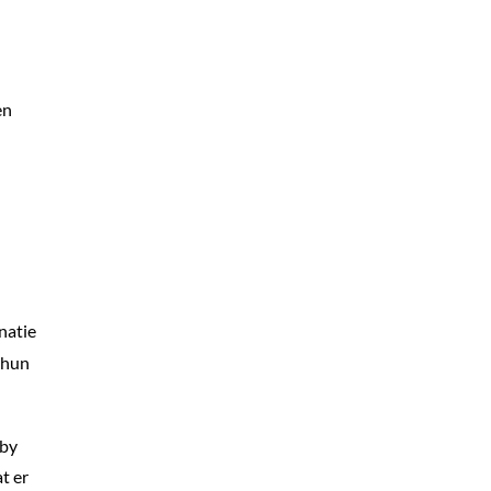
en
natie
 hun
bby
t er