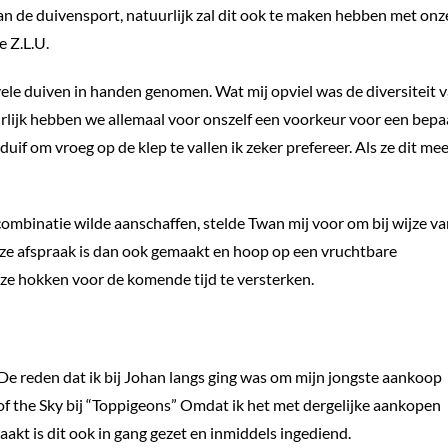
van de duivensport, natuurlijk zal dit ook te maken hebben met onz
 Z.L.U.
ele duiven in handen genomen. Wat mij opviel was de diversiteit 
urlijk hebben we allemaal voor onszelf een voorkeur voor een bepa
 duif om vroeg op de klep te vallen ik zeker prefereer. Als ze dit me
ombinatie wilde aanschaffen, stelde Twan mij voor om bij wijze v
ze afspraak is dan ook gemaakt en hoop op een vruchtbare
 hokken voor de komende tijd te versterken.
De reden dat ik bij Johan langs ging was om mijn jongste aankoop
 of the Sky bij “Toppigeons” Omdat ik het met dergelijke aankopen
akt is dit ook in gang gezet en inmiddels ingediend.