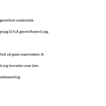
genetisch onderzoek.
raag D.N.A gecertificeerd zag,
khok zal gaan waarmaken, ik
ik erg tevreden over ben.
 medewerking.