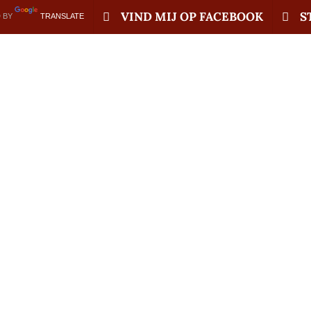
VIND MIJ OP FACEBOOK
S
 BY
TRANSLATE
on Messi” D.N.A-Ge