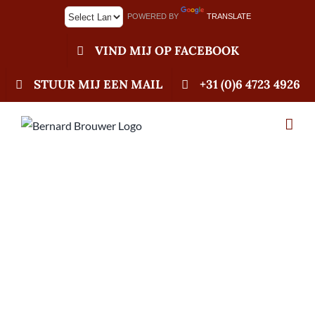
Ga
POWERED BY
TRANSLATE
naar
inhoud
VIND MIJ OP FACEBOOK
STUUR MIJ EEN MAIL
+31 (0)6 4723 4926