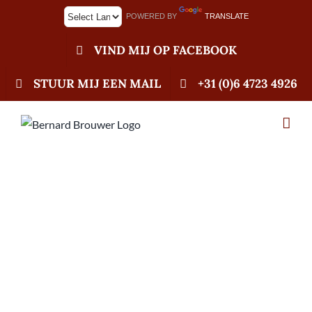
Ga
POWERED BY
TRANSLATE
naar
inhoud
VIND MIJ OP FACEBOOK
STUUR MIJ EEN MAIL
+31 (0)6 4723 4926