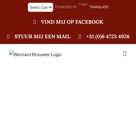
Ga
POWERED BY
TRANSLATE
naar
inhoud
VIND MIJ OP FACEBOOK
STUUR MIJ EEN MAIL
+31 (0)6 4723 4926