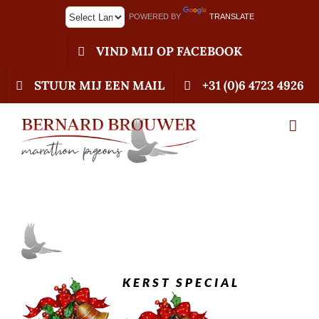
Ga
POWERED BY
TRANSLATE
naar
inhoud
VIND MIJ OP FACEBOOK
STUUR MIJ EEN MAIL
+31 (0)6 4723 4926
KERST SPECIAL