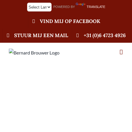
Ga
POWERED BY
TRANSLATE
naar
inhoud
VIND MIJ OP FACEBOOK
STUUR MIJ EEN MAIL
+31 (0)6 4723 4926